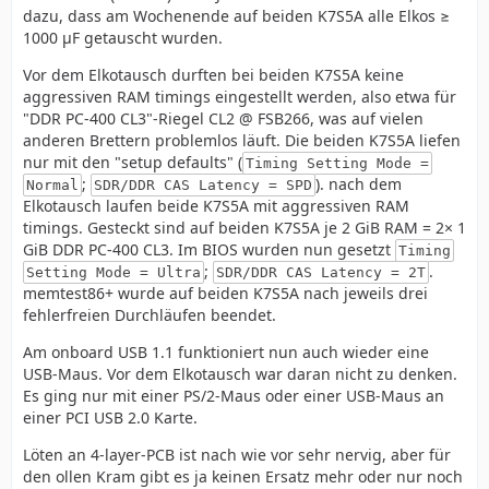
dazu, dass am Wochenende auf beiden K7S5A alle Elkos ≥
1000 µF getauscht wurden.
Vor dem Elkotausch durften bei beiden K7S5A keine
aggressiven RAM timings eingestellt werden, also etwa für
"DDR PC-400 CL3"-Riegel CL2 @ FSB266, was auf vielen
anderen Brettern problemlos läuft. Die beiden K7S5A liefen
nur mit den "setup defaults" (
Timing Setting Mode =
;
). nach dem
Normal
SDR/DDR CAS Latency = SPD
Elkotausch laufen beide K7S5A mit aggressiven RAM
timings. Gesteckt sind auf beiden K7S5A je 2 GiB RAM = 2× 1
GiB DDR PC-400 CL3. Im BIOS wurden nun gesetzt
Timing
;
.
Setting Mode = Ultra
SDR/DDR CAS Latency = 2T
memtest86+ wurde auf beiden K7S5A nach jeweils drei
fehlerfreien Durchläufen beendet.
Am onboard USB 1.1 funktioniert nun auch wieder eine
USB-Maus. Vor dem Elkotausch war daran nicht zu denken.
Es ging nur mit einer PS/2-Maus oder einer USB-Maus an
einer PCI USB 2.0 Karte.
Löten an 4-layer-PCB ist nach wie vor sehr nervig, aber für
den ollen Kram gibt es ja keinen Ersatz mehr oder nur noch