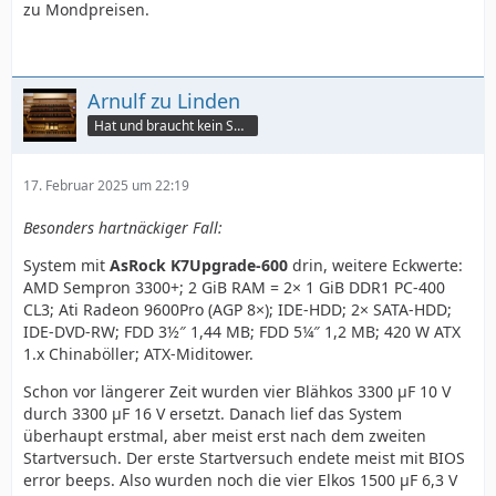
zu Mondpreisen.
Arnulf zu Linden
Hat und braucht kein Smartphone!
17. Februar 2025 um 22:19
Besonders hartnäckiger Fall:
System mit
AsRock K7Upgrade-600
drin, weitere Eckwerte:
AMD Sempron 3300+; 2 GiB RAM = 2× 1 GiB DDR1 PC-400
CL3; Ati Radeon 9600Pro (AGP 8×); IDE-HDD; 2× SATA-HDD;
IDE-DVD-RW; FDD 3½″ 1,44 MB; FDD 5¼″ 1,2 MB; 420 W ATX
1.x Chinaböller; ATX-Miditower.
Schon vor längerer Zeit wurden vier Blähkos 3300 µF 10 V
durch 3300 µF 16 V ersetzt. Danach lief das System
überhaupt erstmal, aber meist erst nach dem zweiten
Startversuch. Der erste Startversuch endete meist mit BIOS
error beeps. Also wurden noch die vier Elkos 1500 µF 6,3 V