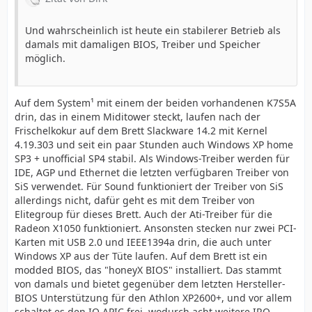
Und wahrscheinlich ist heute ein stabilerer Betrieb als
damals mit damaligen BIOS, Treiber und Speicher
möglich.
Auf dem System¹ mit einem der beiden vorhandenen K7S5A
drin, das in einem Miditower steckt, laufen nach der
Frischelkokur auf dem Brett Slackware 14.2 mit Kernel
4.19.303 und seit ein paar Stunden auch Windows XP home
SP3 + unofficial SP4 stabil. Als Windows-Treiber werden für
IDE, AGP und Ethernet die letzten verfügbaren Treiber von
SiS verwendet. Für Sound funktioniert der Treiber von SiS
allerdings nicht, dafür geht es mit dem Treiber von
Elitegroup für dieses Brett. Auch der Ati-Treiber für die
Radeon X1050 funktioniert. Ansonsten stecken nur zwei PCI-
Karten mit USB 2.0 und IEEE1394a drin, die auch unter
Windows XP aus der Tüte laufen. Auf dem Brett ist ein
modded BIOS, das "honeyX BIOS" installiert. Das stammt
von damals und bietet gegenüber dem letzten Hersteller-
BIOS Unterstützung für den Athlon XP2600+, und vor allem
schaltet es den IO APIC frei, wodurch acht weitere IRQ