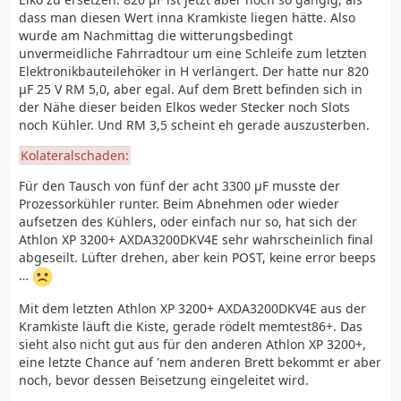
dass man diesen Wert inna Kramkiste liegen hätte. Also
wurde am Nachmittag die witterungsbedingt
unvermeidliche Fahrradtour um eine Schleife zum letzten
Elektronikbauteilehöker in H verlängert. Der hatte nur 820
µF 25 V RM 5,0, aber egal. Auf dem Brett befinden sich in
der Nähe dieser beiden Elkos weder Stecker noch Slots
noch Kühler. Und RM 3,5 scheint eh gerade auszusterben.
Kolateralschaden:
Für den Tausch von fünf der acht 3300 µF musste der
Prozessorkühler runter. Beim Abnehmen oder wieder
aufsetzen des Kühlers, oder einfach nur so, hat sich der
Athlon XP 3200+ AXDA3200DKV4E sehr wahrscheinlich final
abgeseilt. Lüfter drehen, aber kein POST, keine error beeps
…
Mit dem letzten Athlon XP 3200+ AXDA3200DKV4E aus der
Kramkiste läuft die Kiste, gerade rödelt memtest86+. Das
sieht also nicht gut aus für den anderen Athlon XP 3200+,
eine letzte Chance auf 'nem anderen Brett bekommt er aber
noch, bevor dessen Beisetzung eingeleitet wird.