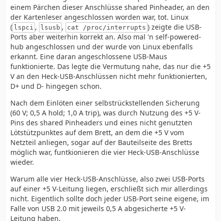
einem Pärchen dieser Anschlüsse shared Pinheader, an den
der Kartenleser angeschlossen worden war, tot. Linux
(
,
,
) zeigte die USB-
lspci
lsusb
cat /proc/interrupts
Ports aber weiterhin korrekt an. Also mal 'n self-powered-
hub angeschlossen und der wurde von Linux ebenfalls
erkannt. Eine daran angeschlossene USB-Maus
funktionierte. Das legte die Vermutung nahe, das nur die +5
V an den Heck-USB-Anschlüssen nicht mehr funktionierten,
D+ und D- hingegen schon.
Nach dem Einlöten einer selbstrückstellenden Sicherung
(60 V; 0,5 A hold; 1,0 A trip), was durch Nutzung des +5 V-
Pins des shared Pinheaders und eines nicht genutzten
Lötstützpunktes auf dem Brett, an dem die +5 V vom
Netzteil anliegen, sogar auf der Bauteilseite des Bretts
möglich war, funtkionieren die vier Heck-USB-Anschlüsse
wieder.
Warum alle vier Heck-USB-Anschlüsse, also zwei USB-Ports
auf einer +5 V-Leitung liegen, erschließt sich mir allerdings
nicht. Eigentlich sollte doch jeder USB-Port seine eigene, im
Falle von USB 2.0 mit jeweils 0,5 A abgesicherte +5 V-
Leitung haben.