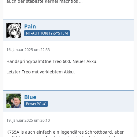
auch der stabilste Kernel machtlos …
Pain
NT-AUTHORITY\SYSTEM
16. Januar 2025 um 22:33
Handspring/palmOne Treo 600. Neuer Akku.
Letzter Treo mit verklebtem Akku.
Blue
PowerPC 🍆
19. Januar 2025 um 20:10
K7S5A is auch einfach ein legendäres Schrottboard, aber