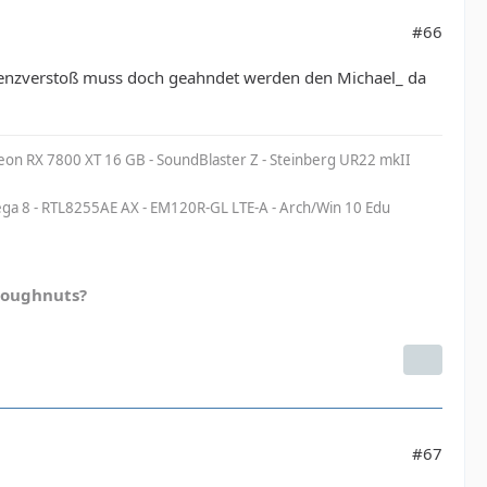
#66
izenzverstoß muss doch geahndet werden den Michael_ da
eon RX 7800 XT 16 GB - SoundBlaster Z - Steinberg UR22 mkII
a 8 - RTL8255AE AX - EM120R-GL LTE-A - Arch/Win 10 Edu
doughnuts?
#67