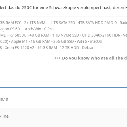
ert das du 250€ für eine Schwarzkopie verplempert hast, deren K
 GB RAM ECC - 2x 1TB NVMe - 4 TB SATA SSD - 4TB SATA HDD RAID-0 - Rad
Dragon CS-601 - Arch/Win 10 Pro
MD - R7 5850U - 48 GB RAM - 1 TB NVMe SSD - UHD 3840x2160 HDR - Veg
2020) - Apple M1 - 16 GB RAM - 256 GB SSD - WiFi 6 - macOS
8 - Xeon E3-1220 v2 - 16 GB RAM - 12 TB HDD - Debian
</>
Do you know who ate all the 
19:18
xline