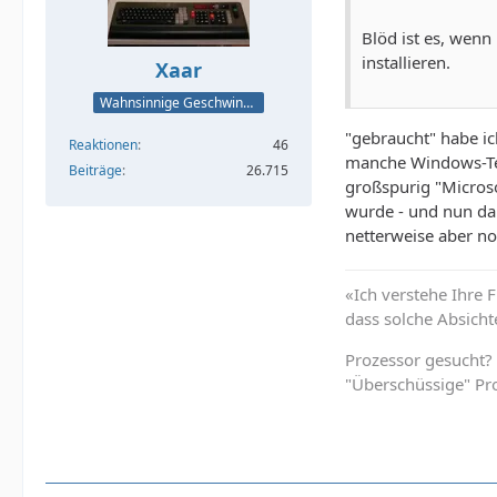
Blöd ist es, wenn
installieren.
Xaar
Wahnsinnige Geschwindigkeit - und los!
"gebraucht" habe ic
Reaktionen
46
manche Windows-Teil
Beiträge
26.715
großspurig "Microso
wurde - und nun dar
netterweise aber no
«Ich verstehe Ihre 
dass solche Absicht
Prozessor gesucht?
"Überschüssige" Pr