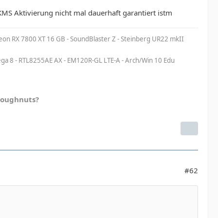
MS Aktivierung nicht mal dauerhaft garantiert istm
eon RX 7800 XT 16 GB - SoundBlaster Z - Steinberg UR22 mkII
a 8 - RTL8255AE AX - EM120R-GL LTE-A - Arch/Win 10 Edu
doughnuts?
#62