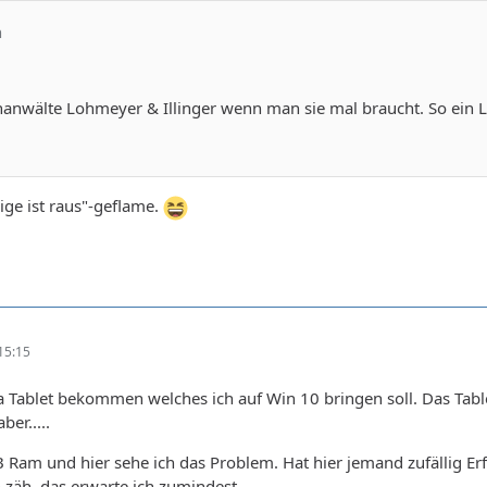
n
nanwälte Lohmeyer & Illinger wenn man sie mal braucht. So ein
ige ist raus"-geflame.
15:15
a Tablet bekommen welches ich auf Win 10 bringen soll. Das Tab
ber.....
B Ram und hier sehe ich das Problem. Hat hier jemand zufällig 
 zäh, das erwarte ich zumindest.