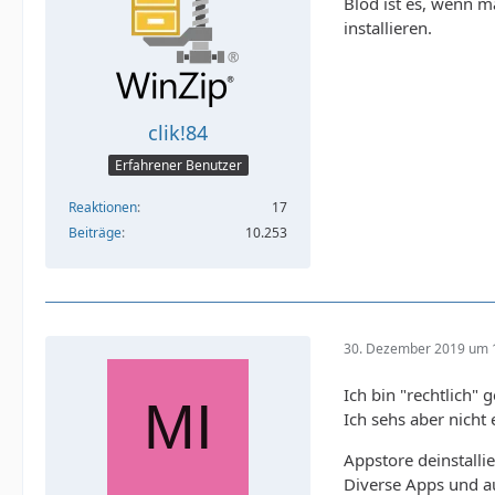
Blöd ist es, wenn ma
installieren.
clik!84
Erfahrener Benutzer
Reaktionen
17
Beiträge
10.253
30. Dezember 2019 um 
Ich bin "rechtlich"
Ich sehs aber nicht
Appstore deinstalli
Diverse Apps und au