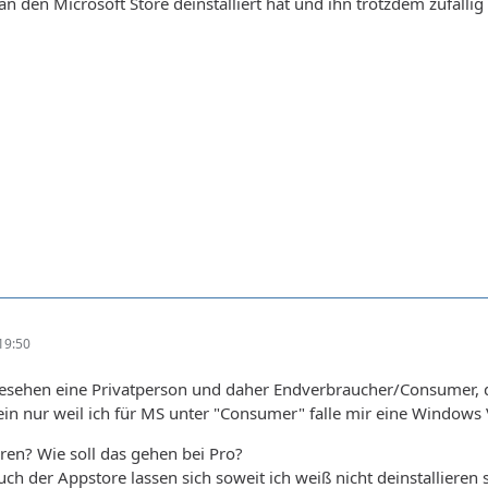
n den Microsoft Store deinstalliert hat und ihn trotzdem zufällig
19:50
 gesehen eine Privatperson und daher Endverbraucher/Consumer, da
 ein nur weil ich für MS unter "Consumer" falle mir eine Windows 
eren? Wie soll das gehen bei Pro?
ch der Appstore lassen sich soweit ich weiß nicht deinstalliere