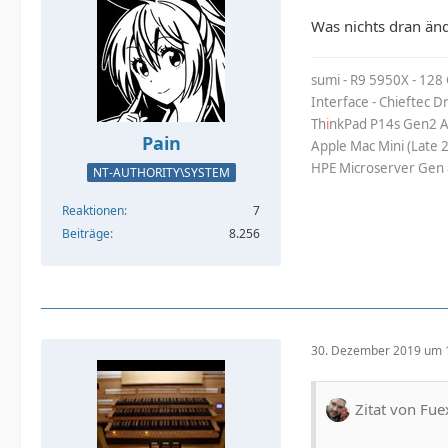
Was nichts dran änd
sumi - R9 5950X - 128
Interface - Chieftec 
Th
i
nkPad P14s Gen2 A
Pain
Apple Mac Mini (Late 
HPE Microserver Gen 
NT-AUTHORITY\SYSTEM
Reaktionen
7
Beiträge
8.256
30. Dezember 2019 um 
Zitat von Fue