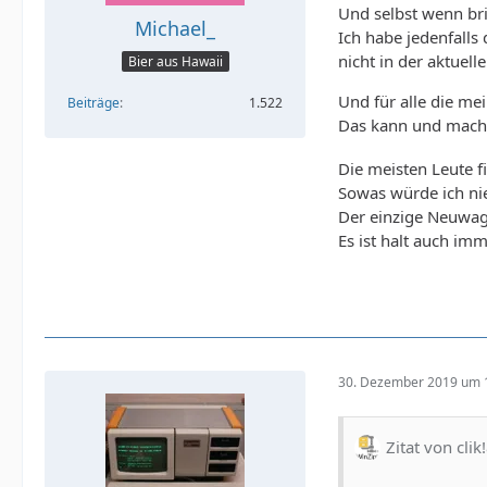
Und selbst wenn br
Michael_
Ich habe jedenfalls
nicht in der aktuell
Bier aus Hawaii
Und für alle die me
Beiträge
1.522
Das kann und mache
Die meisten Leute f
Sowas würde ich ni
Der einzige Neuwag
Es ist halt auch im
30. Dezember 2019 um 
Zitat von clik