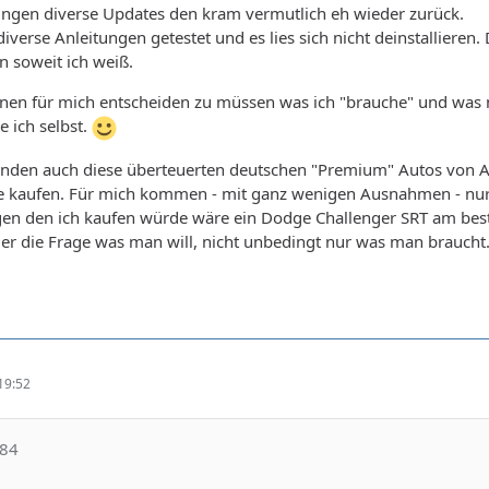
ingen diverse Updates den kram vermutlich eh wieder zurück.
 diverse Anleitungen getestet und es lies sich nicht deinstallier
en soweit ich weiß.
inen für mich entscheiden zu müssen was ich "brauche" und was n
 ich selbst.
inden auch diese überteuerten deutschen "Premium" Autos von Aud
e kaufen. Für mich kommen - mit ganz wenigen Ausnahmen - nur 
en den ich kaufen würde wäre ein Dodge Challenger SRT am best
mer die Frage was man will, nicht unbedingt nur was man braucht
19:52
!84