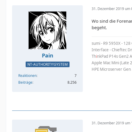
31. Dezember 2019 um 
Wo sind die Forena
begeht.
sumi - R9 5950X - 128
Interface - Chieftec 
Pain
Th
i
nkPad P14s Gen2 A
Apple Mac Mini (Late 
NT-AUTHORITY\SYSTEM
HPE Microserver Gen 
Reaktionen
7
Beiträge
8.256
31. Dezember 2019 um 