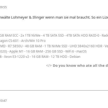
09:55
nwälte Lohmeyer & Illinger wenn man sie mal braucht. So ein L
 GB RAM ECC - 2x 1TB NVMe - 4 TB SATA SSD - 4TB SATA HDD RAID-0 - Rad
Dragon CS-601 - Arch/Win 10 Pro
MD - R7 5850U - 48 GB RAM - 1 TB NVMe SSD - UHD 3840x2160 HDR - Veg
2020) - Apple M1 - 16 GB RAM - 256 GB SSD - WiFi 6 - macOS
8 - Xeon E3-1220 v2 - 16 GB RAM - 12 TB HDD - Debian
</>
Do you know who ate all the 
10:47