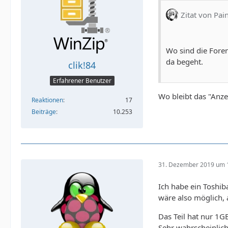
Zitat von Pai
Wo sind die Fore
da begeht.
clik!84
Erfahrener Benutzer
Wo bleibt das "Anze
Reaktionen
17
Beiträge
10.253
31. Dezember 2019 um 
Ich habe ein Toshib
wäre also möglich, a
Das Teil hat nur 1G
Sehr wahrscheinlich