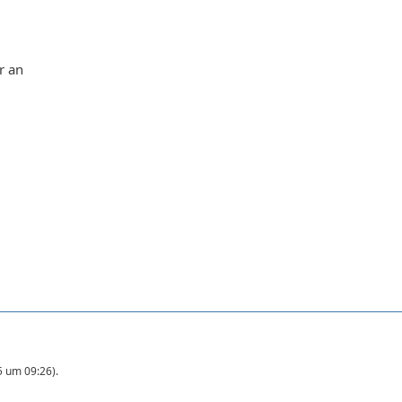
r an
5 um 09:26
).