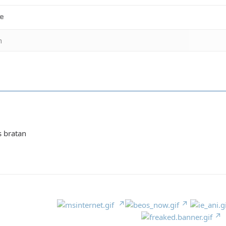
e
n
s bratan