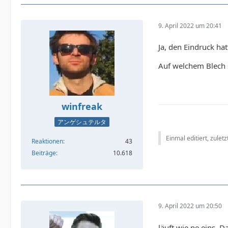
9. April 2022 um 20:41
Ja, den Eindruck hat
Auf welchem Blech s
winfreak
アンゲシュテルタ
Einmal editiert, zulet
Reaktionen
43
Beiträge
10.618
9. April 2022 um 20:50
läuft wie ne eins, D