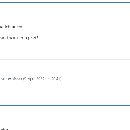
te ich auch!
ind wir denn jetzt?
zt von
winfreak
(
9. April 2022 um 20:41
)
anke