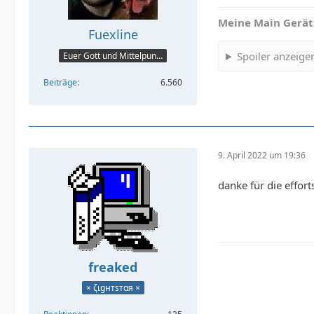
Meine Main Gerät
Fuexline
Spoiler anzeige
Euer Gott und Mittelpunkt
Beiträge
6.560
9. April 2022 um 19:36
danke für die effort
freaked
× ζιgнтѕтαя ×