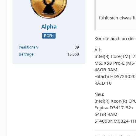
fühlt sich etwas f
Alpha
BOFH
Könnte auch an der 
Reaktionen
39
Alt:
Beiträge
16.360
Intel(R) Core(TM) 
MSI X58 Pro-E (MS
48GB RAM
Hitachi HDS72302
RAID 10
Neu:
Intel(R) Xeon(R) C
Fujitsu D3417-B2x
64GB RAM
ST4000NM0024-1H