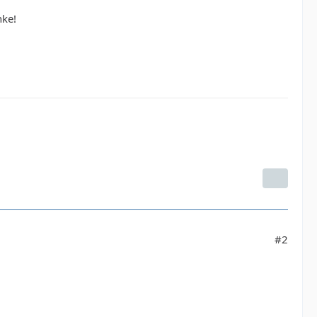
nke!
#2