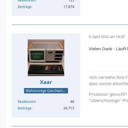
Reaktionen
125
Beiträge
17.874
9. April 2022 um 19:39
Vielen Dank - Läuft
«Ich verstehe Ihre 
Xaar
dass solche Absicht
Wahnsinnige Geschwindigkeit - und los!
Prozessor gesucht?
"Überschüssige" Pr
Reaktionen
46
Beiträge
26.715