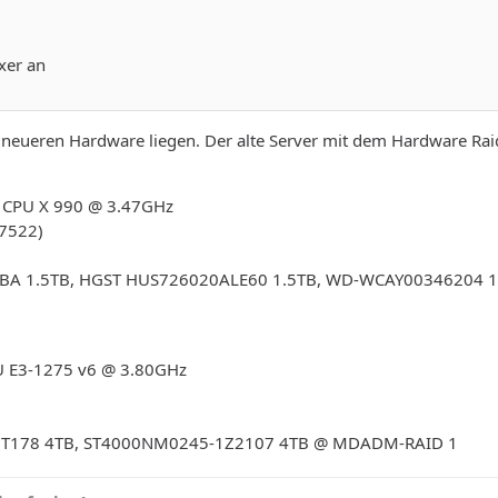
ixer an
neueren Hardware liegen. Der alte Server mit dem Hardware Raidc
i7 CPU X 990 @ 3.47GHz
-7522)
0BA 1.5TB, HGST HUS726020ALE60 1.5TB, WD-WCAY00346204 1
PU E3-1275 v6 @ 3.80GHz
T178 4TB, ST4000NM0245-1Z2107 4TB @ MDADM-RAID 1