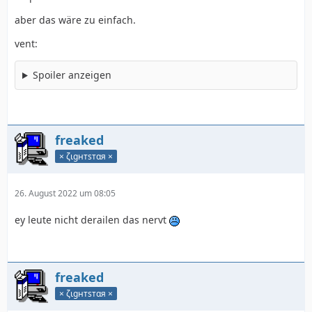
aber das wäre zu einfach.
vent:
Spoiler anzeigen
freaked
× ζιgнтѕтαя ×
26. August 2022 um 08:05
ey leute nicht derailen das nervt
freaked
× ζιgнтѕтαя ×