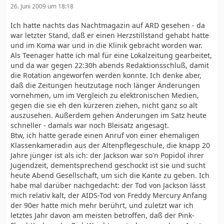
26. Juni 2009 um 18:18
Ich hatte nachts das Nachtmagazin auf ARD gesehen - da
war letzter Stand, daß er einen Herzstillstand gehabt hatte
und im Koma war und in die Klinik gebracht worden war.
Als Teenager hatte ich mal für eine Lokalzeitung gearbeitet,
und da war gegen 22:30h abends Redaktionsschluß, damit
die Rotation angeworfen werden konnte. Ich denke aber,
daß die Zeitungen heutzutage noch länger Änderungen
vornehmen, um im Vergleich zu elektronischen Medien,
gegen die sie eh den kürzeren ziehen, nicht ganz so alt
auszusehen. Außerdem gehen Änderungen im Satz heute
schneller - damals war noch Bleisatz angesagt.
Btw, ich hatte gerade einen Anruf von einer ehemaligen
Klassenkameradin aus der Altenpflegeschule, die knapp 20
Jahre jünger ist als ich: der Jackson war so'n Popidol ihrer
Jugendzeit, dementsprechend geschockt ist sie und sucht
heute Abend Gesellschaft, um sich die Kante zu geben. Ich
habe mal darüber nachgedacht: der Tod von Jackson lässt
mich relativ kalt, der AIDS-Tod von Freddy Mercury Anfang
der 90er hatte mich mehr berührt, und zuletzt war ich
letztes Jahr davon am meisten betroffen, daß der Pink-