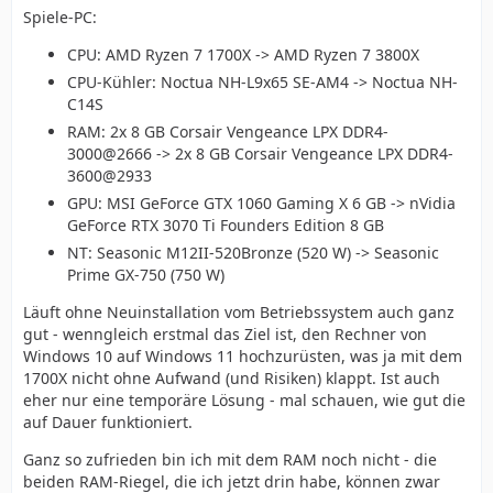
Spiele-PC:
CPU: AMD Ryzen 7 1700X -> AMD Ryzen 7 3800X
CPU-Kühler: Noctua NH-L9x65 SE-AM4 -> Noctua NH-
C14S
RAM: 2x 8 GB Corsair Vengeance LPX DDR4-
3000@2666 -> 2x 8 GB Corsair Vengeance LPX DDR4-
3600@2933
GPU: MSI GeForce GTX 1060 Gaming X 6 GB -> nVidia
GeForce RTX 3070 Ti Founders Edition 8 GB
NT: Seasonic M12II-520Bronze (520 W) -> Seasonic
Prime GX-750 (750 W)
Läuft ohne Neuinstallation vom Betriebssystem auch ganz
gut - wenngleich erstmal das Ziel ist, den Rechner von
Windows 10 auf Windows 11 hochzurüsten, was ja mit dem
1700X nicht ohne Aufwand (und Risiken) klappt. Ist auch
eher nur eine temporäre Lösung - mal schauen, wie gut die
auf Dauer funktioniert.
Ganz so zufrieden bin ich mit dem RAM noch nicht - die
beiden RAM-Riegel, die ich jetzt drin habe, können zwar