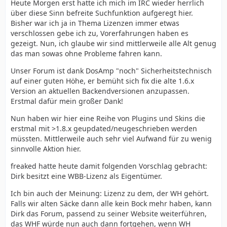
Heute Morgen erst hatte ich mich im IRC wieder herrlich
über diese Sinn befreite Suchfunktion aufgeregt hier.
Bisher war ich ja in Thema Lizenzen immer etwas
verschlossen gebe ich zu, Vorerfahrungen haben es
gezeigt. Nun, ich glaube wir sind mittlerweile alle Alt genug
das man sowas ohne Probleme fahren kann.
Unser Forum ist dank DosAmp "noch" Sicherheitstechnisch
auf einer guten Höhe, er bemüht sich fix die alte 1.6.x
Version an aktuellen Backendversionen anzupassen.
Erstmal dafür mein großer Dank!
Nun haben wir hier eine Reihe von Plugins und Skins die
erstmal mit >1.8.x geupdated/neugeschrieben werden
müssten. Mittlerweile auch sehr viel Aufwand für zu wenig
sinnvolle Aktion hier.
freaked hatte heute damit folgenden Vorschlag gebracht:
Dirk besitzt eine WBB-Lizenz als Eigentümer.
Ich bin auch der Meinung: Lizenz zu dem, der WH gehört.
Falls wir alten Säcke dann alle kein Bock mehr haben, kann
Dirk das Forum, passend zu seiner Website weiterführen,
das WHF würde nun auch dann fortgehen, wenn WH