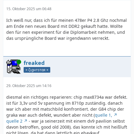
15. Oktober 2025 um 06:48
Ich weiß nur, dass ich für meinen 478er P4 2.8 Ghz nochmal
am Ende nen neues Board mit DDR2 gekauft hatte. Wollte
den für nen experiment für die Diplomarbeit nehmen, und
das ursprüngliche Board war irgendwann verreckt.
Online
freaked
× ζιgнтѕтαя ×
29. Oktober 2025 um 14:16
diesmal ein richtiges reparieren: chip max8734a war defekt.
ist für 3,3v und 5v spannung im 8710p zuständig. danach
war ich aber mit matschbild konfrontiert. der G84 chip der
graka war auch defekt, wundert aber nicht (
quelle 1,
quelle 2
- war ja seinerzeit mit einem dv9 pavilion selbst
davon betroffen, good old 2008). das konnte ich mit heißluft
nicht lösen, da hat dann letztlich ein ebaykauf