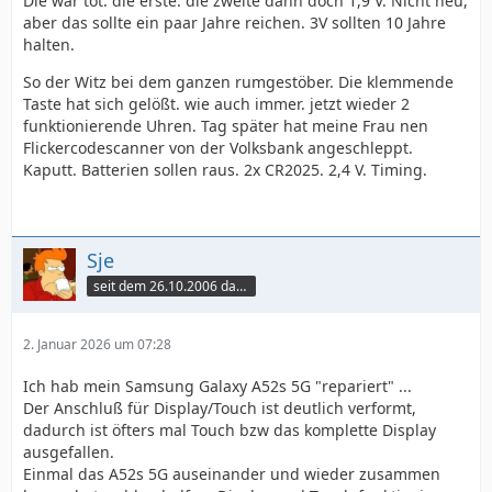
Die war tot. die erste. die zweite dann doch 1,9 V. Nicht neu,
aber das sollte ein paar Jahre reichen. 3V sollten 10 Jahre
halten.
So der Witz bei dem ganzen rumgestöber. Die klemmende
Taste hat sich gelößt. wie auch immer. jetzt wieder 2
funktionierende Uhren. Tag später hat meine Frau nen
Flickercodescanner von der Volksbank angeschleppt.
Kaputt. Batterien sollen raus. 2x CR2025. 2,4 V. Timing.
Sje
seit dem 26.10.2006 dabei
2. Januar 2026 um 07:28
Ich hab mein Samsung Galaxy A52s 5G "repariert" ...
Der Anschluß für Display/Touch ist deutlich verformt,
dadurch ist öfters mal Touch bzw das komplette Display
ausgefallen.
Einmal das A52s 5G auseinander und wieder zusammen