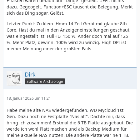
F-Tasten waren default auf "Dinge" gestellt. UEFI: nichts
dazu. Gegoogelt. Function+ESC tauscht die Belegung. Merkt
sich das Ding sogar. Gelöst.
Letzter Punkt: Zu klein. Hmm 14 Zoll Gerät mit glaube 8th
Core. Hast du mal in den Anzeigeneinstellungen geschaut,
was eingestellt ist. FullHD. 150 %. Änder doch mal auf 125
%. Mehr Platz, gewinn. 100% wird zu winzig. High DPI ist
meiner Meinung einer der größten Fails.
Dirk
Software Archäologe
18. Januar 2026 um 11:21
Habe meine alte NAS wiedergefunden. WD Mycloud 1st
Gen. Dazu noch ne Festplatte "Nas alt". Dachte mir, dass
bring ich zusammen! Erstmal die 6 TB Platte ausgebaut. Die
werde ich wohl Platt machen und als Backup Medium für
meine aktuelle NAS nutzen. Die andere Platte war ne 1 TB.